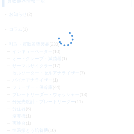
買取機器情報一覧
お知らせ
(2)
コラム
(1)
引取・買取希望製品
(239)
インキューベーター
(10)
オートクレーブ・滅菌器
(1)
サーマルサイクラー
(17)
セルソーター・セルアナライザー
(7)
バイオアナライザー
(1)
フリーザー・保冷庫
(44)
プレートリーダー・ウォッシャー
(13)
分光光度計・プレートリーダー
(11)
分注器
(6)
培養機
(1)
実験台
(1)
恒温振とう培養機
(10)