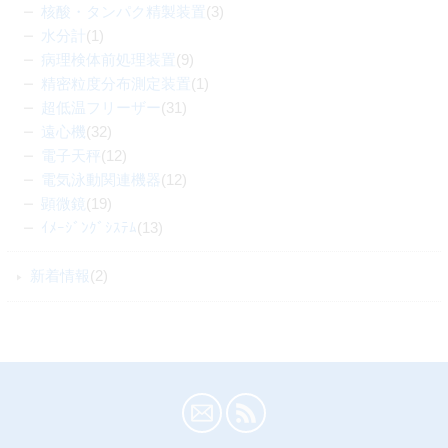
核酸・タンパク精製装置
(3)
水分計
(1)
病理検体前処理装置
(9)
精密粒度分布測定装置
(1)
超低温フリーザー
(31)
遠心機
(32)
電子天秤
(12)
電気泳動関連機器
(12)
顕微鏡
(19)
ｲﾒｰｼﾞﾝｸﾞｼｽﾃﾑ
(13)
新着情報
(2)