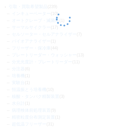
引取・買取希望製品
(239)
インキューベーター
(10)
オートクレーブ・滅菌器
(1)
サーマルサイクラー
(17)
セルソーター・セルアナライザー
(7)
バイオアナライザー
(1)
フリーザー・保冷庫
(44)
プレートリーダー・ウォッシャー
(13)
分光光度計・プレートリーダー
(11)
分注器
(6)
培養機
(1)
実験台
(1)
恒温振とう培養機
(10)
核酸・タンパク精製装置
(3)
水分計
(1)
病理検体前処理装置
(9)
精密粒度分布測定装置
(1)
超低温フリーザー
(31)