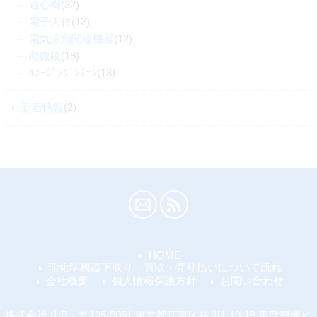
遠心機
(32)
電子天秤
(12)
電気泳動関連機器
(12)
顕微鏡
(19)
ｲﾒｰｼﾞﾝｸﾞｼｽﾃﾑ
(13)
新着情報
(2)
HOME
理化学機器下取り・買取・売り払いについて流れ
会社概要
個人情報保護方針
お問い合わせ
株式会社 山P 〒135-0051 東京都江東区枝川1-10-19 東武豊洲ビ